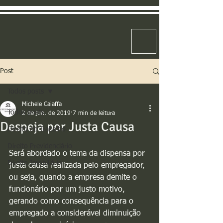
Post
Todos posts
Michele Caiaffa
Todos posts
2 de jun. de 2019
7 min de leitura
Despeja por Justa Causa
Direito do Trabalho
Direito Previdenciário
Será abordado o tema da dispensa por 
Direito Imobiliário
justa causa realizada pelo empregador, 
ou seja, quando a empresa demite o 
funcionário por um justo motivo, 
gerando como consequência para o 
empregado a considerável diminuição 