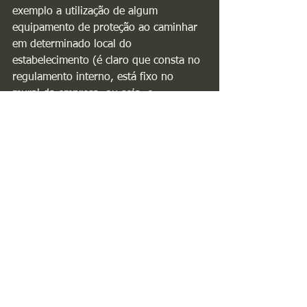
exemplo a utilização de algum 
equipamento de proteção ao caminhar 
em determinado local do 
estabelecimento (é claro que consta no 
regulamento interno, está fixo no 
mural da empresa, ou seja, o 
funcionário conhece a regra interna), e 
a insubordinação é quando o 
empregado não acata ordem de seu 
superior;
i) abandono de emprego: o empregado 
que se ausentar 30 dias consecutivos 
do emprego sem justificativa, é 
importante destacar que a empresa 
deve enviar uma comunicação para o 
empregado pedindo que retorne ao 
trabalho antes de efetuar a dispensa;
j) ato lesivo da honra ou da boa fama 