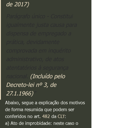
de 2017)
Parágrafo único - Constitui 
igualmente justa causa para 
dispensa de empregado a 
prática, devidamente 
comprovada em inquérito 
administrativo, de atos 
atentatórios à segurança 
nacional. 
(Incluído pelo 
Decreto-lei nº 3, de 
27.1.1966)
”
Abaixo, segue a explicação dos motivos 
de forma resumida que podem ser 
conferidos no art. 
482
 da 
CLT
:
a) Ato de improbidade: neste caso o 