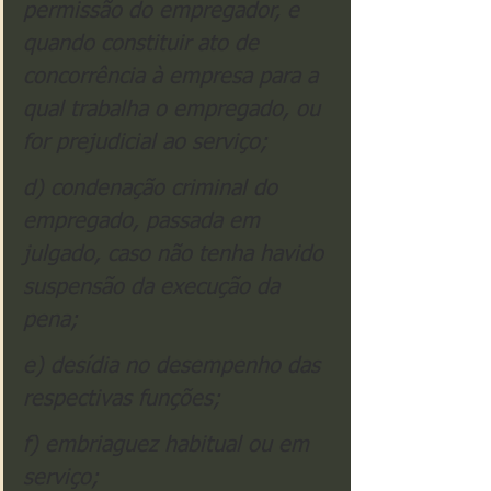
permissão do empregador, e 
quando constituir ato de 
concorrência à empresa para a 
qual trabalha o empregado, ou 
for prejudicial ao serviço;
d) condenação criminal do 
empregado, passada em 
julgado, caso não tenha havido 
suspensão da execução da 
pena;
e) desídia no desempenho das 
respectivas funções;
f) embriaguez habitual ou em 
serviço;