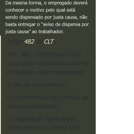
Da mesma forma, o empregado deverá 
conhecer o motivo pelo qual está 
sendo dispensado por justa causa, não 
basta entregar o “aviso de dispensa por 
justa causa” ao trabalhador.
Artigo 
482
 da 
CLT
:
“Art. 482 - Constituem justa 
causa para rescisão do contrato 
de trabalho pelo empregador:
a) ato de improbidade;
b) incontinência de conduta ou 
mau procedimento;
c) negociação habitual por 
conta própria ou alheia sem 