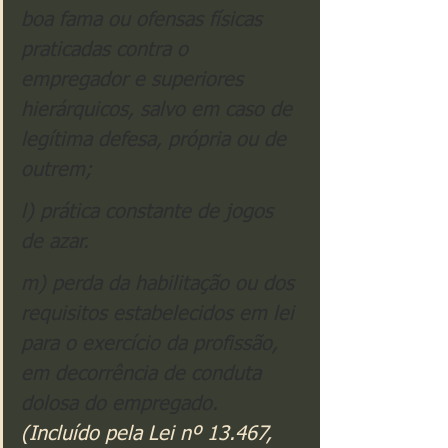
boa fama ou ofensas físicas 
praticadas contra o 
empregador e superiores 
hierárquicos, salvo em caso de 
legítima defesa, própria ou de 
outrem;
l) prática constante de jogos 
de azar.
m) perda da habilitação ou dos 
requisitos estabelecidos em lei 
para o exercício da profissão, 
em decorrência de conduta 
dolosa do empregado. 
(Incluído pela Lei nº 13.467, 