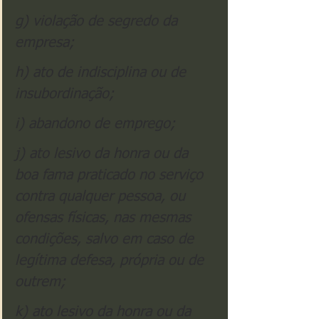
g) violação de segredo da 
empresa;
h) ato de indisciplina ou de 
insubordinação;
i) abandono de emprego;
j) ato lesivo da honra ou da 
boa fama praticado no serviço 
contra qualquer pessoa, ou 
ofensas físicas, nas mesmas 
condições, salvo em caso de 
legítima defesa, própria ou de 
outrem;
k) ato lesivo da honra ou da 